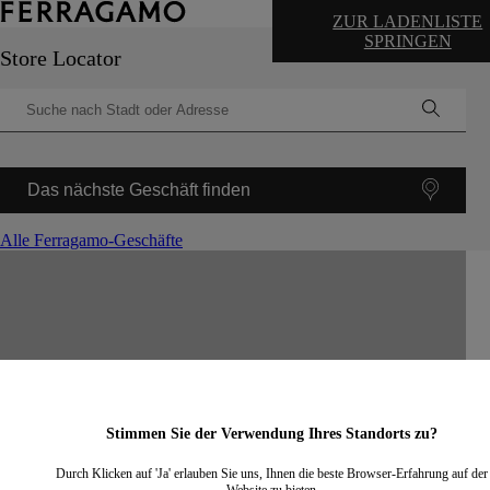
ZUR LADENLISTE
SPRINGEN
Store Locator
Das nächste Geschäft finden
Alle Ferragamo-Geschäfte
©
OpenStreetMap
contributors ©
CARTO
+
−
Stimmen Sie der Verwendung Ihres Standorts zu?
Durch Klicken auf 'Ja' erlauben Sie uns, Ihnen die beste Browser-Erfahrung auf der
Website zu bieten