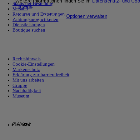
Weitere Informationen finden Sie im
Datenschutz- und Coo
Status der Bestellung
Hinweis
.
Versand
Retouren und Erstattungen
Alle cookies annehmen
Optionen verwalten
Zahlungsmöglichkeiten
Dienstleistungen
Boutique suchen
Rechtshinweis
Cookie-Einstellungen
Markenschutz
Erklärung zur barrierefreiheit
Mit uns arbeiten
Gruppe
Nachhaltigkeit
Museum