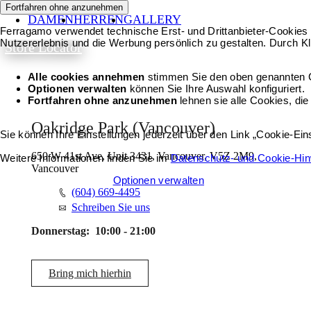
Fortfahren ohne anzunehmen
DAMEN
HERREN
GALLERY
Ferragamo verwendet technische Erst- und Drittanbieter-Cookies 
Nutzererlebnis und die Werbung persönlich zu gestalten. Durch Kl
Store Locator
Alle cookies annehmen
stimmen Sie den oben genannten 
Optionen verwalten
können Sie Ihre Auswahl konfiguriert.
Fortfahren ohne anzunehmen
lehnen sie alle Cookies, die
Oakridge Park (Vancouver)
Sie können Ihre Einstellungen jederzeit über den Link „Cookie-Ei
650 W 41st Ave, Unit 3431, Vancouver, V5Z 2M9,
Weitere Informationen finden Sie im
Datenschutz- und Cookie-Hi
Vancouver
Alle cookies annehmen
Optionen verwalten
(604) 669-4495
Schreiben Sie uns
Donnerstag:
10:00 - 21:00
Bring mich hierhin