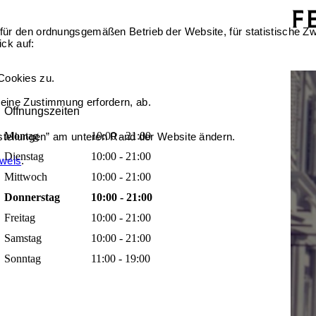
für den ordnungsgemäßen Betrieb der Website, für statistische Zw
ick auf:
Cookies zu.
 eine Zustimmung erfordern, ab.
Öffnungszeiten
Montag
10:00 - 21:00
nstellungen” am unteren Rand der Website ändern.
Dienstag
10:00 - 21:00
nweis
.
Mittwoch
10:00 - 21:00
Donnerstag
10:00 - 21:00
Freitag
10:00 - 21:00
Samstag
10:00 - 21:00
Sonntag
11:00 - 19:00