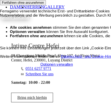
Fortfahren ohne anzunehmen
DAMEN
HERREN
GALLERY
Ferragamo verwendet technische Erst- und Drittanbieter-Cookies 
Nutzererlebnis und die Werbung persönlich zu gestalten. Durch Kl
Store Locator
Alle cookies annehmen
stimmen Sie den oben genannten 
Optionen verwalten
können Sie Ihre Auswahl konfiguriert.
Fortfahren ohne anzunehmen
lehnen sie alle Cookies, die
Intime Centre Hefei
Sie können Ihre Einstellungen jederzeit über den Link „Cookie-Ei
98 Changjiang Middle Road, Shop 107, 1st Floor, Yintai
Weitere Informationen finden Sie im
Datenschutz- und Cookie-Hi
Center, Hefei, 230001, Luyang District
Alle cookies annehmen
Optionen verwalten
0551 6257 9771
Schreiben Sie uns
Samstag:
10:00 - 22:00
Bring mich hierhin