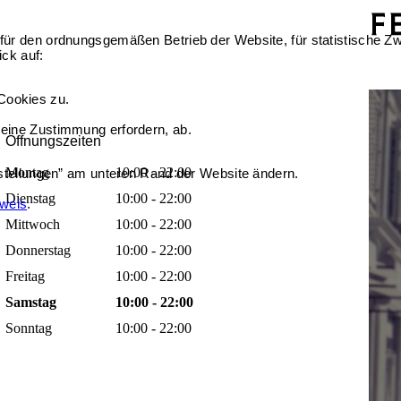
für den ordnungsgemäßen Betrieb der Website, für statistische Zw
ick auf:
Cookies zu.
 eine Zustimmung erfordern, ab.
Öffnungszeiten
Montag
10:00 - 22:00
nstellungen” am unteren Rand der Website ändern.
Dienstag
10:00 - 22:00
nweis
.
Mittwoch
10:00 - 22:00
Donnerstag
10:00 - 22:00
Freitag
10:00 - 22:00
Samstag
10:00 - 22:00
Sonntag
10:00 - 22:00