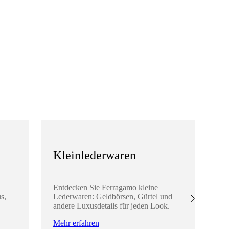
Kleinlederwaren
S
Entdecken Sie Ferragamo kleine
En
s,
Lederwaren: Geldbörsen, Gürtel und
Ac
andere Luxusdetails für jeden Look.
Sc
Lo
Mehr erfahren