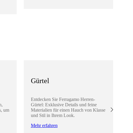
Me
Gürtel
K
A
Entdecken Sie Ferragamo Herren-
n,
Gürtel: Exklusive Details und feine
En
s, um
Materialien für einen Hauch von Klasse
He
und Stil in Ihrem Look.
di
Ha
Mehr erfahren
ve