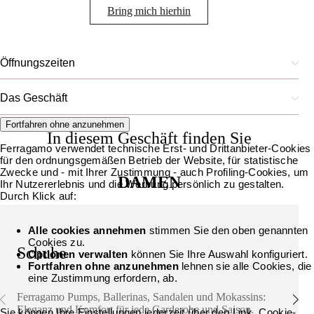
Bring mich hierhin
Öffnungszeiten
Das Geschäft
Fortfahren ohne anzunehmen
In diesem Geschäft finden Sie
Ferragamo verwendet technische Erst- und Drittanbieter-Cookies
für den ordnungsgemäßen Betrieb der Website, für statistische
Zwecke und - mit Ihrer Zustimmung - auch Profiling-Cookies, um
DAMEN
Ihr Nutzererlebnis und die Werbung persönlich zu gestalten.
Durch Klick auf:
Alle cookies annehmen
stimmen Sie den oben genannten
Cookies zu.
Schuhe
Optionen verwalten
können Sie Ihre Auswahl konfiguriert.
Fortfahren ohne anzunehmen
lehnen sie alle Cookies, die
eine Zustimmung erfordern, ab.
Ferragamo Pumps, Ballerinas, Sandalen und Mokassins:
Eleganz und Komfort für jede Garderobe und Saison.
Sie können Ihre Einstellungen jederzeit über den Link „Cookie-