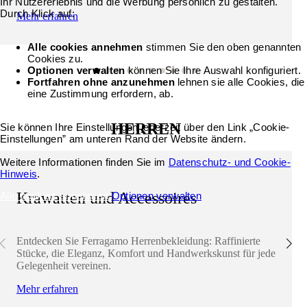
Ihr Nutzererlebnis und die Werbung persönlich zu gestalten.
Durch Klick auf:
Mehr erfahren
Alle cookies annehmen
stimmen Sie den oben genannten
Cookies zu.
Optionen verwalten
können Sie Ihre Auswahl konfiguriert.
Fortfahren ohne anzunehmen
lehnen sie alle Cookies, die
eine Zustimmung erfordern, ab.
HERREN
Sie können Ihre Einstellungen jederzeit über den Link „Cookie-
Einstellungen” am unteren Rand der Website ändern.
Weitere Informationen finden Sie im
Datenschutz- und Cookie-
Hinweis
.
Krawatten und Accessoires
Alle cookies annehmen
Optionen verwalten
Entdecken Sie Ferragamo Herrenbekleidung: Raffinierte
Stücke, die Eleganz, Komfort und Handwerkskunst für jede
Gelegenheit vereinen.
Mehr erfahren