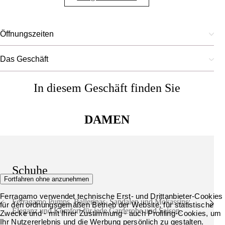
Öffnungszeiten
Das Geschäft
In diesem Geschäft finden Sie
DAMEN
Schuhe
Fortfahren ohne anzunehmen
Ferragamo verwendet technische Erst- und Drittanbieter-Cookies
Ferragamo Pumps, Ballerinas, Sandalen und Mokassins:
für den ordnungsgemäßen Betrieb der Website, für statistische
Eleganz und Komfort für jede Garderobe und Saison.
Zwecke und - mit Ihrer Zustimmung - auch Profiling-Cookies, um
Ihr Nutzererlebnis und die Werbung persönlich zu gestalten.