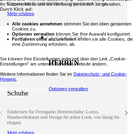
Eleganz und Komfort für jede Garderobe und Saison.
Ihr Nutzererlebnis und die Werbung persönlich zu gestalten.
Durch Klick auf:
Mehr erfahren
Alle cookies annehmen
stimmen Sie den oben genannten
Cookies zu.
Optionen verwalten
können Sie Ihre Auswahl konfiguriert.
Fortfahren ohne anzunehmen
lehnen sie alle Cookies, die
eine Zustimmung erfordern, ab.
Sie können Ihre Einstellungen jederzeit über den Link „Cookie-
HERREN
Einstellungen” am unteren Rand der Website ändern.
Weitere Informationen finden Sie im
Datenschutz- und Cookie-
Hinweis
.
Alle cookies annehmen
Optionen verwalten
Schuhe
Entdecken Sie Ferragamo Herrenschuhe: Luxus,
Handwerkskunst und Design für jeden Look, von lässig bis
elegant.
Mehr erfahren