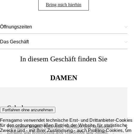
Bring mich hierhin
Öffnungszeiten
Das Geschäft
In diesem Geschäft finden Sie
DAMEN
Schuhe
Fortfahren ohne anzunehmen
Ferragamo verwendet technische Erst- und Drittanbieter-Cookies
für den ordnungsgemäßen Betrieb der Website, für statistische
Ferragamo Pumps, Ballerinas, Sandalen und Mokassins:
Zwecke und - mit Ihrer Zustimmung - auch Profiling-Cookies, um
Eleganz und Komfort für jede Garderobe und Saison.