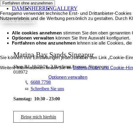
Fortfahren ohne anzunehmen
DAMEN
HERREN
GALLERY
Ferragamo verwendet technische Erst- und Drittanbieter-Cookies 
Nutzererlebnis und die Werbung persönlich zu gestalten. Durch Kl
Store Locator
Alle cookies annehmen
stimmen Sie den oben genannten 
Optionen verwalten
können Sie Ihre Auswahl konfiguriert.
Fortfahren ohne anzunehmen
lehnen sie alle Cookies, die
Marina Bay Sands Singapur
Sie können Ihre Einstellungen jederzeit über den Link „Cookie-Ei
Shop B1-19/20/21, 2 Bayfront Avenue, Singapore,
Weitere Informationen finden Sie im
Datenschutz- und Cookie-Hi
018972
Alle cookies annehmen
Optionen verwalten
6688 7798
Schreiben Sie uns
Samstag:
10:30 - 23:00
Bring mich hierhin