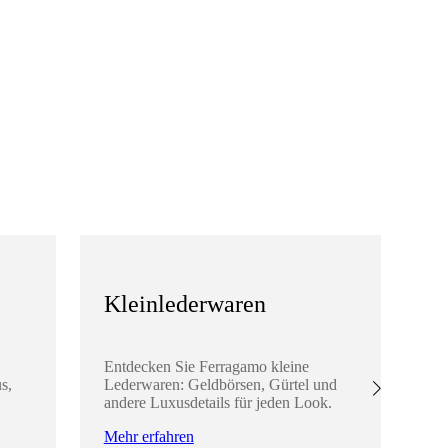
Kleinlederwaren
S
Entdecken Sie Ferragamo kleine
En
s,
Lederwaren: Geldbörsen, Gürtel und
Ac
andere Luxusdetails für jeden Look.
Sc
Lo
Mehr erfahren