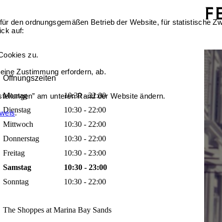
für den ordnungsgemäßen Betrieb der Website, für statistische Zw
ick auf:
Cookies zu.
 eine Zustimmung erfordern, ab.
Öffnungszeiten
Montag
10:30 - 22:00
nstellungen” am unteren Rand der Website ändern.
Dienstag
10:30 - 22:00
nweis
.
Mittwoch
10:30 - 22:00
Donnerstag
10:30 - 22:00
Freitag
10:30 - 23:00
Samstag
10:30 - 23:00
Sonntag
10:30 - 22:00
The Shoppes at Marina Bay Sands