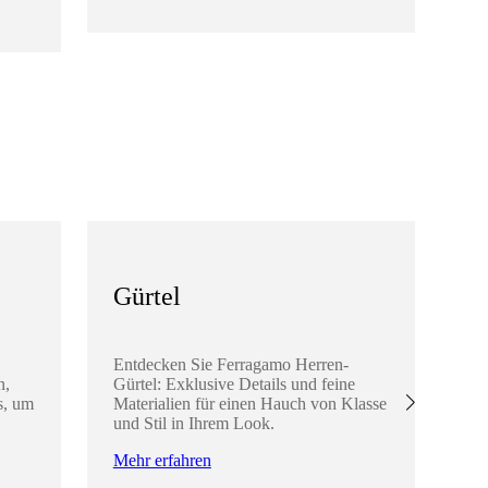
Me
Gürtel
K
A
Entdecken Sie Ferragamo Herren-
n,
Gürtel: Exklusive Details und feine
En
s, um
Materialien für einen Hauch von Klasse
He
und Stil in Ihrem Look.
di
Ha
Mehr erfahren
ve