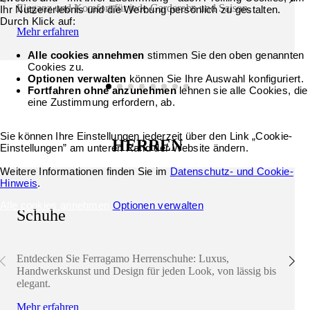
Eleganz und Komfort für jede Garderobe und Saison.
Ihr Nutzererlebnis und die Werbung persönlich zu gestalten.
Durch Klick auf:
Mehr erfahren
Alle cookies annehmen
stimmen Sie den oben genannten
Cookies zu.
Optionen verwalten
können Sie Ihre Auswahl konfiguriert.
Fortfahren ohne anzunehmen
lehnen sie alle Cookies, die
eine Zustimmung erfordern, ab.
Sie können Ihre Einstellungen jederzeit über den Link „Cookie-
HERREN
Einstellungen” am unteren Rand der Website ändern.
Weitere Informationen finden Sie im
Datenschutz- und Cookie-
Hinweis
.
Alle cookies annehmen
Optionen verwalten
Schuhe
Entdecken Sie Ferragamo Herrenschuhe: Luxus,
Handwerkskunst und Design für jeden Look, von lässig bis
elegant.
Mehr erfahren