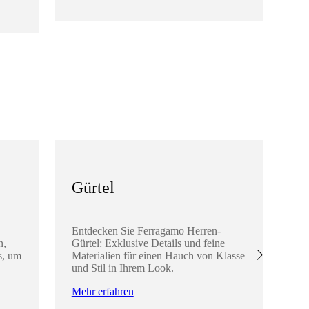
Me
Gürtel
K
A
Entdecken Sie Ferragamo Herren-
n,
Gürtel: Exklusive Details und feine
En
s, um
Materialien für einen Hauch von Klasse
He
und Stil in Ihrem Look.
di
Ha
Mehr erfahren
ve