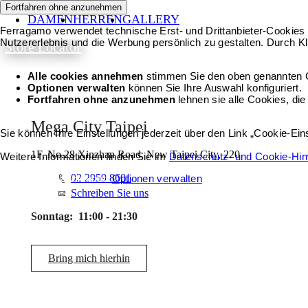
Fortfahren ohne anzunehmen
DAMEN
HERREN
GALLERY
Ferragamo verwendet technische Erst- und Drittanbieter-Cookies 
Nutzererlebnis und die Werbung persönlich zu gestalten. Durch Kl
Store Locator
Alle cookies annehmen
stimmen Sie den oben genannten 
Optionen verwalten
können Sie Ihre Auswahl konfiguriert.
Fortfahren ohne anzunehmen
lehnen sie alle Cookies, die
Mega City Taipei
Sie können Ihre Einstellungen jederzeit über den Link „Cookie-Ei
1F, No.28 Xinzhan Road, New Taipei City, 220
Weitere Informationen finden Sie im
Datenschutz- und Cookie-Hi
02 2959 8601
Alle cookies annehmen
Optionen verwalten
Schreiben Sie uns
Sonntag:
11:00 - 21:30
Bring mich hierhin