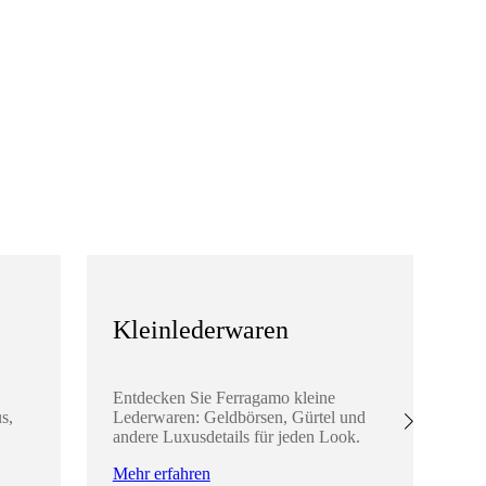
Kleinlederwaren
S
Entdecken Sie Ferragamo kleine
En
s,
Lederwaren: Geldbörsen, Gürtel und
Ac
andere Luxusdetails für jeden Look.
Sc
Lo
Mehr erfahren