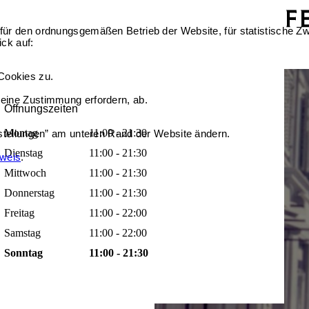
für den ordnungsgemäßen Betrieb der Website, für statistische Zw
ick auf:
Cookies zu.
 eine Zustimmung erfordern, ab.
Öffnungszeiten
Montag
11:00 - 21:30
nstellungen” am unteren Rand der Website ändern.
Dienstag
11:00 - 21:30
nweis
.
Mittwoch
11:00 - 21:30
Donnerstag
11:00 - 21:30
Freitag
11:00 - 22:00
Samstag
11:00 - 22:00
Sonntag
11:00 - 21:30