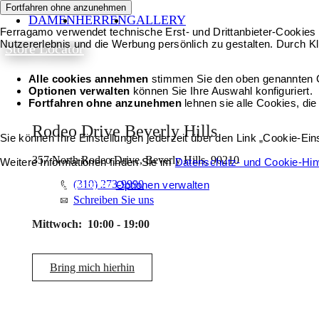
Fortfahren ohne anzunehmen
DAMEN
HERREN
GALLERY
Ferragamo verwendet technische Erst- und Drittanbieter-Cookies 
Nutzererlebnis und die Werbung persönlich zu gestalten. Durch Kl
Store Locator
Alle cookies annehmen
stimmen Sie den oben genannten 
Optionen verwalten
können Sie Ihre Auswahl konfiguriert.
Fortfahren ohne anzunehmen
lehnen sie alle Cookies, die
Rodeo Drive Beverly Hills
Sie können Ihre Einstellungen jederzeit über den Link „Cookie-Ei
357 North Rodeo Drive, Beverly Hills, 90210
Weitere Informationen finden Sie im
Datenschutz- und Cookie-Hi
(310) 273-9990
Alle cookies annehmen
Optionen verwalten
Schreiben Sie uns
Mittwoch:
10:00 - 19:00
Bring mich hierhin