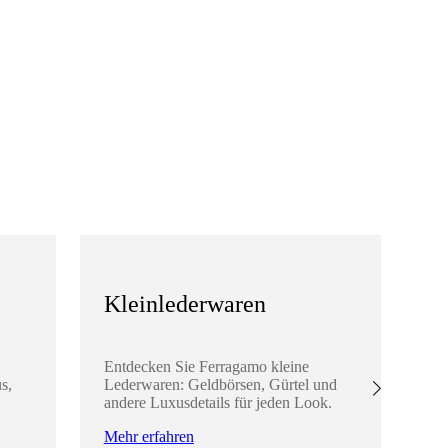
Kleinlederwaren
S
Entdecken Sie Ferragamo kleine
En
s,
Lederwaren: Geldbörsen, Gürtel und
Ac
andere Luxusdetails für jeden Look.
Sc
Lo
Mehr erfahren