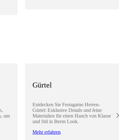
Me
Gürtel
K
A
Entdecken Sie Ferragamo Herren-
n,
Gürtel: Exklusive Details und feine
En
s, um
Materialien für einen Hauch von Klasse
He
und Stil in Ihrem Look.
di
Ha
Mehr erfahren
ve