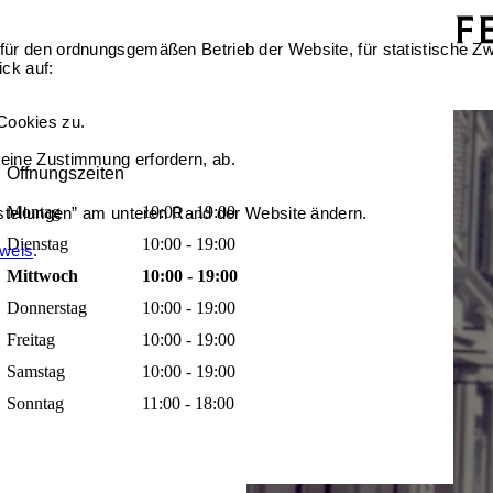
für den ordnungsgemäßen Betrieb der Website, für statistische Zw
ick auf:
Cookies zu.
 eine Zustimmung erfordern, ab.
Öffnungszeiten
Montag
10:00 - 19:00
nstellungen” am unteren Rand der Website ändern.
Dienstag
10:00 - 19:00
nweis
.
Mittwoch
10:00 - 19:00
Donnerstag
10:00 - 19:00
Freitag
10:00 - 19:00
Samstag
10:00 - 19:00
Sonntag
11:00 - 18:00