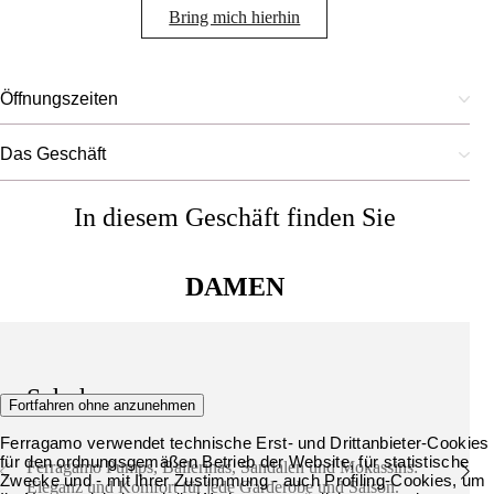
Bring mich hierhin
Öffnungszeiten
Das Geschäft
In diesem Geschäft finden Sie
DAMEN
Schuhe
Fortfahren ohne anzunehmen
Ferragamo verwendet technische Erst- und Drittanbieter-Cookies
für den ordnungsgemäßen Betrieb der Website, für statistische
Ferragamo Pumps, Ballerinas, Sandalen und Mokassins:
Zwecke und - mit Ihrer Zustimmung - auch Profiling-Cookies, um
Eleganz und Komfort für jede Garderobe und Saison.