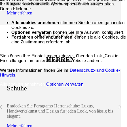
Eleganz und Komfort für jede Garderobe und Saison.
Ihr Nutzererlebnis und die Werbung persönlich zu gestalten.
Durch Klick auf:
Mehr erfahren
Alle cookies annehmen
stimmen Sie den oben genannten
Cookies zu.
Optionen verwalten
können Sie Ihre Auswahl konfiguriert.
Fortfahren ohne anzunehmen
lehnen sie alle Cookies, die
eine Zustimmung erfordern, ab.
Sie können Ihre Einstellungen jederzeit über den Link „Cookie-
HERREN
Einstellungen” am unteren Rand der Website ändern.
Weitere Informationen finden Sie im
Datenschutz- und Cookie-
Hinweis
.
Alle cookies annehmen
Optionen verwalten
Schuhe
Entdecken Sie Ferragamo Herrenschuhe: Luxus,
Handwerkskunst und Design für jeden Look, von lässig bis
elegant.
Mehr erfahren