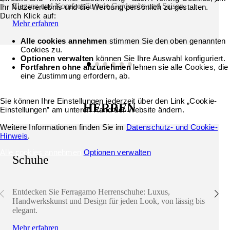
Eleganz und Komfort für jede Garderobe und Saison.
Ihr Nutzererlebnis und die Werbung persönlich zu gestalten.
Durch Klick auf:
Mehr erfahren
Alle cookies annehmen
stimmen Sie den oben genannten
Cookies zu.
Optionen verwalten
können Sie Ihre Auswahl konfiguriert.
Fortfahren ohne anzunehmen
lehnen sie alle Cookies, die
eine Zustimmung erfordern, ab.
Sie können Ihre Einstellungen jederzeit über den Link „Cookie-
HERREN
Einstellungen” am unteren Rand der Website ändern.
Weitere Informationen finden Sie im
Datenschutz- und Cookie-
Hinweis
.
Alle cookies annehmen
Optionen verwalten
Schuhe
Entdecken Sie Ferragamo Herrenschuhe: Luxus,
Handwerkskunst und Design für jeden Look, von lässig bis
elegant.
Mehr erfahren