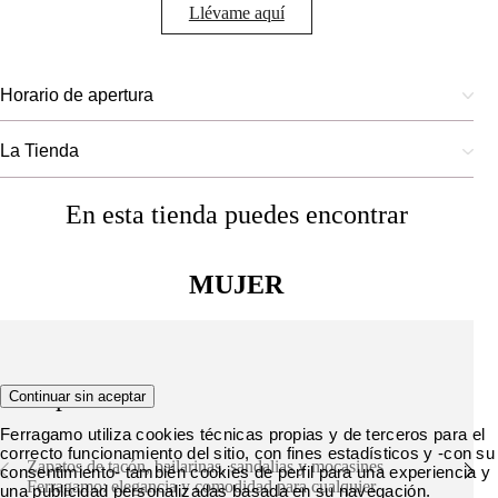
Llévame aquí
Horario de apertura
La Tienda
En esta tienda puedes encontrar
MUJER
Zapatos
Continuar sin aceptar
Ferragamo utiliza cookies técnicas propias y de terceros para el
correcto funcionamiento del sitio, con fines estadísticos y -con su
Zapatos de tacón, bailarinas, sandalias y mocasines
consentimiento- también cookies de perfil para una experiencia y
Ferragamo: elegancia y comodidad para cualquier
una publicidad personalizadas basada en su navegación.