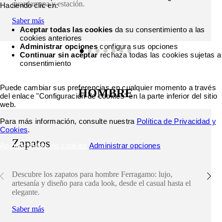
guardarropa y estación.
Haciendo clic en:
Saber más
Aceptar todas las cookies
da su consentimiento a las
cookies anteriores
Administrar opciones
configura sus opciones
Continuar sin aceptar
rechaza todas las cookies sujetas a
consentimiento
Puede cambiar sus preferencias en cualquier momento a través
HOMBRE
del enlace "Configuración de cookies" en la parte inferior del sitio
web.
Para más información, consulte nuestra
Política de Privacidad y
Cookies
.
Zapatos
Aceptar todas las cookies
Administrar opciones
Descubre los zapatos para hombre Ferragamo: lujo,
artesanía y diseño para cada look, desde el casual hasta el
elegante.
Saber más