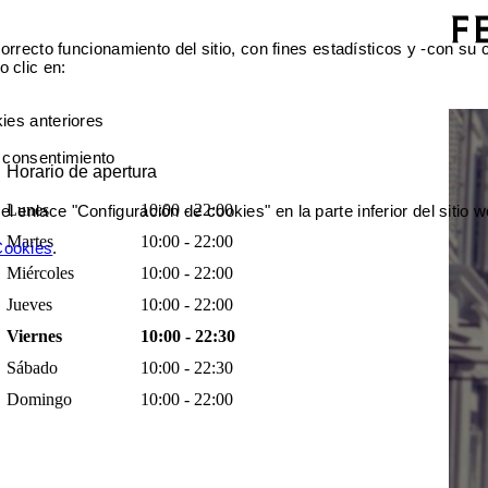
orrecto funcionamiento del sitio, con fines estadísticos y -con su
 clic en:
ies anteriores
 consentimiento
Horario de apertura
Lunes
10:00 - 22:00
enlace "Configuración de cookies" en la parte inferior del sitio w
Martes
10:00 - 22:00
 Cookies
.
Miércoles
10:00 - 22:00
Jueves
10:00 - 22:00
Viernes
10:00 - 22:30
Sábado
10:00 - 22:30
Domingo
10:00 - 22:00