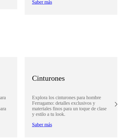
Saber más
Sa
Cinturones
A
ara
Explora los cinturones para hombre
De
Ferragamo: detalles exclusivos y
Fe
para
materiales finos para un toque de clase
com
y estilo a tu look.
par
Saber más
Sa