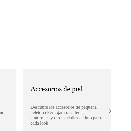
Accesorios de piel
S
Descubre los accesorios de pequeña
Ex
eño
peletería Ferragamo: carteras,
Fe
cinturones y otros detalles de lujo para
buf
cada look.
aña