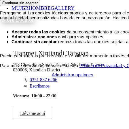
Continuar sin aceptar
MUJER
HOMBRE
GALLERY
Ferragamo utiliza cookies técnicas propias y de terceros para el c
una publicidad personalizadas basada en su navegación. Haciendo
Store Locator
Aceptar todas las cookies
da su consentimiento a las cook
Administrar opciones
configura sus opciones
Continuar sin aceptar
rechaza todas las cookies sujetas a
Tianmei Xintiandi Taiyuan
Puede cambiar sus preferencias en cualquier momento a través del 
113 Changfeng Street, Tianmei Xintiandi, Taiyuan,
Para más información, consulte nuestra
Política de Privacidad y
030006, Xiaodian District
Aceptar todas las cookies
Administrar opciones
0351 837 6266
Escríbanos
Viernes:
10:00 - 22:30
Llévame aquí