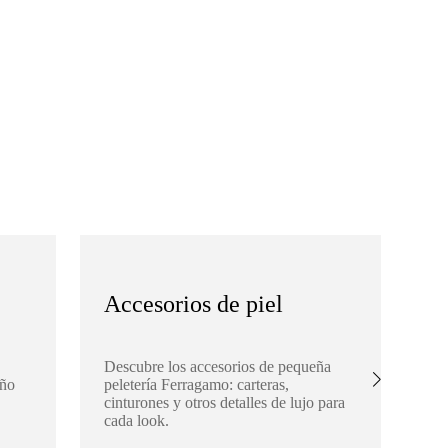
Accesorios de piel
S
Descubre los accesorios de pequeña
Ex
eño
peletería Ferragamo: carteras,
Fe
cinturones y otros detalles de lujo para
buf
cada look.
aña