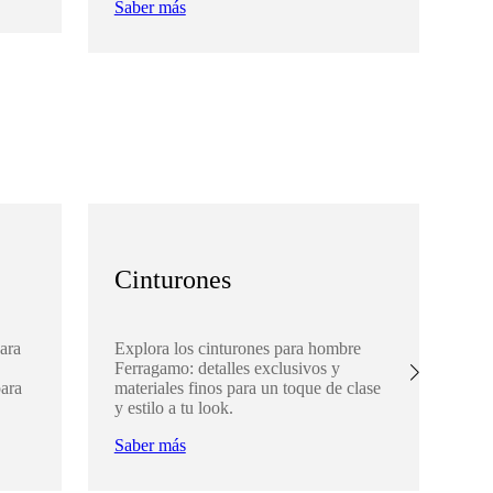
Saber más
Sa
Cinturones
A
ara
Explora los cinturones para hombre
De
Ferragamo: detalles exclusivos y
Fe
para
materiales finos para un toque de clase
com
y estilo a tu look.
par
Saber más
Sa