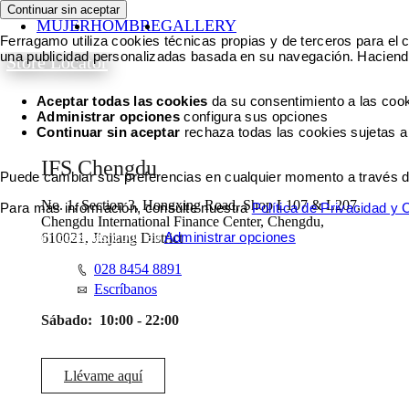
Continuar sin aceptar
MUJER
HOMBRE
GALLERY
Ferragamo utiliza cookies técnicas propias y de terceros para el c
una publicidad personalizadas basada en su navegación. Haciendo
Store Locator
Aceptar todas las cookies
da su consentimiento a las cook
Administrar opciones
configura sus opciones
Continuar sin aceptar
rechaza todas las cookies sujetas a
IFS Chengdu
Puede cambiar sus preferencias en cualquier momento a través del 
No. 1, Section 3, Hongxing Road, Shop L107 & L207,
Para más información, consulte nuestra
Política de Privacidad y
Chengdu International Finance Center, Chengdu,
Aceptar todas las cookies
Administrar opciones
610021, Jinjiang District
028 8454 8891
Escríbanos
Sábado:
10:00 - 22:00
Llévame aquí