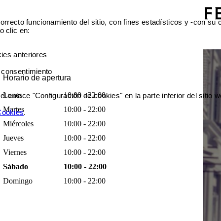
orrecto funcionamiento del sitio, con fines estadísticos y -con su
 clic en:
ies anteriores
 consentimiento
Horario de apertura
Lunes
10:00 - 22:00
enlace "Configuración de cookies" en la parte inferior del sitio w
Martes
10:00 - 22:00
 Cookies
.
Miércoles
10:00 - 22:00
Jueves
10:00 - 22:00
Viernes
10:00 - 22:00
Sábado
10:00 - 22:00
Domingo
10:00 - 22:00