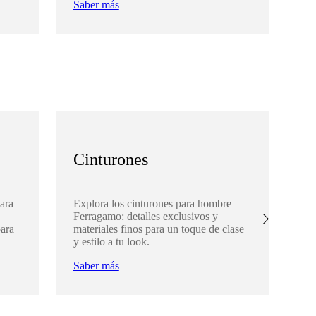
Saber más
Cinturones
A
ara
Explora los cinturones para hombre
De
Ferragamo: detalles exclusivos y
Fe
para
materiales finos para un toque de clase
com
y estilo a tu look.
par
Saber más
Sa