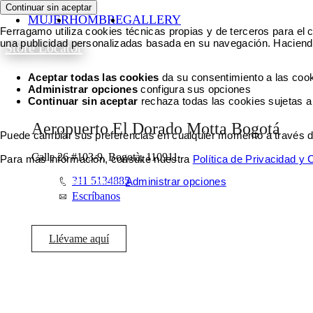
Continuar sin aceptar
MUJER
HOMBRE
GALLERY
Ferragamo utiliza cookies técnicas propias y de terceros para el c
una publicidad personalizadas basada en su navegación. Haciendo
Store Locator
Aceptar todas las cookies
da su consentimiento a las cook
Administrar opciones
configura sus opciones
Continuar sin aceptar
rechaza todas las cookies sujetas a
Aeropuerto El Dorado Motta Bogotá
Puede cambiar sus preferencias en cualquier momento a través del 
Calle 26 #103-9, Bogotà, 110911
Para más información, consulte nuestra
Política de Privacidad y
311 5134885
Aceptar todas las cookies
Administrar opciones
Escríbanos
Llévame aquí