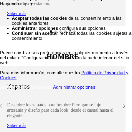
guardarropa y estación.
Haciendo clic en:
Saber más
Aceptar todas las cookies
da su consentimiento a las
cookies anteriores
Administrar opciones
configura sus opciones
Continuar sin aceptar
rechaza todas las cookies sujetas a
consentimiento
Puede cambiar sus preferencias en cualquier momento a través
HOMBRE
del enlace "Configuración de cookies" en la parte inferior del sitio
web.
Para más información, consulte nuestra
Política de Privacidad y
Cookies
.
Zapatos
Aceptar todas las cookies
Administrar opciones
Descubre los zapatos para hombre Ferragamo: lujo,
artesanía y diseño para cada look, desde el casual hasta el
elegante.
Saber más