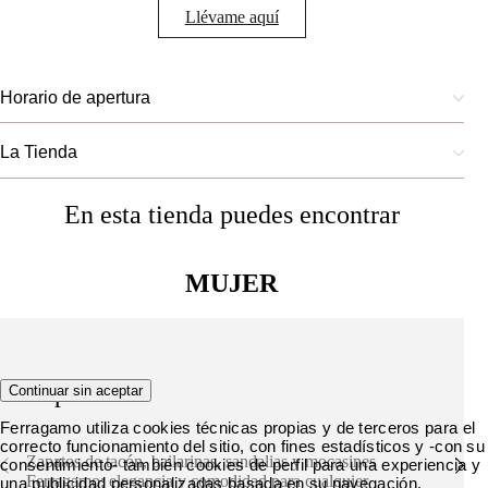
Llévame aquí
Horario de apertura
La Tienda
En esta tienda puedes encontrar
MUJER
Zapatos
Continuar sin aceptar
Ferragamo utiliza cookies técnicas propias y de terceros para el
correcto funcionamiento del sitio, con fines estadísticos y -con su
Zapatos de tacón, bailarinas, sandalias y mocasines
consentimiento- también cookies de perfil para una experiencia y
Ferragamo: elegancia y comodidad para cualquier
una publicidad personalizadas basada en su navegación.