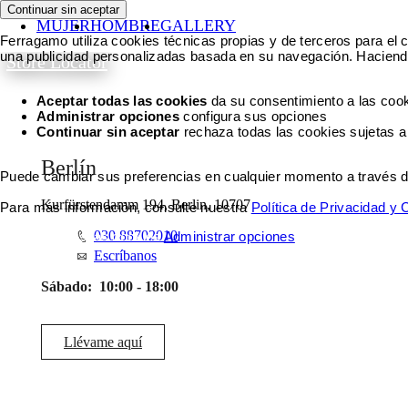
Continuar sin aceptar
MUJER
HOMBRE
GALLERY
Ferragamo utiliza cookies técnicas propias y de terceros para el c
una publicidad personalizadas basada en su navegación. Haciendo
Store Locator
Aceptar todas las cookies
da su consentimiento a las cook
Administrar opciones
configura sus opciones
Continuar sin aceptar
rechaza todas las cookies sujetas a
Berlín
Puede cambiar sus preferencias en cualquier momento a través del 
Kurfürstendamm 194, Berlin, 10707
Para más información, consulte nuestra
Política de Privacidad y
030 88702010
Aceptar todas las cookies
Administrar opciones
Escríbanos
Sábado:
10:00 - 18:00
Llévame aquí