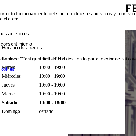
orrecto funcionamiento del sitio, con fines estadísticos y -con su
 clic en:
ies anteriores
 consentimiento
Horario de apertura
Lunes
10:00 - 19:00
enlace "Configuración de cookies" en la parte inferior del sitio w
Martes
10:00 - 19:00
 Cookies
.
Miércoles
10:00 - 19:00
Jueves
10:00 - 19:00
Viernes
10:00 - 19:00
Sábado
10:00 - 18:00
Domingo
cerrado