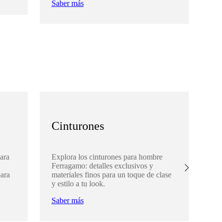
Saber más
Sa
Cinturones
A
ara
Explora los cinturones para hombre
De
Ferragamo: detalles exclusivos y
Fe
para
materiales finos para un toque de clase
com
y estilo a tu look.
par
Saber más
Sa