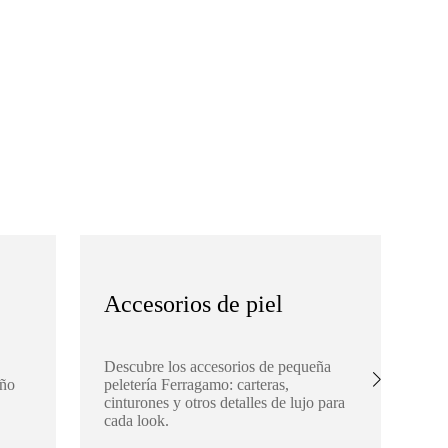
Accesorios de piel
S
Descubre los accesorios de pequeña
Ex
eño
peletería Ferragamo: carteras,
Fe
cinturones y otros detalles de lujo para
buf
cada look.
aña