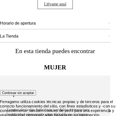
Llévame aquí
Horario de apertura
La Tienda
En esta tienda puedes encontrar
MUJER
Zapatos
Continuar sin aceptar
Ferragamo utiliza cookies técnicas propias y de terceros para el
correcto funcionamiento del sitio, con fines estadísticos y -con su
Zapatos de tacón, bailarinas, sandalias y mocasines
consentimiento- también cookies de perfil para una experiencia y
Ferragamo: elegancia y comodidad para cualquier
una publicidad personalizadas basada en su navegación.