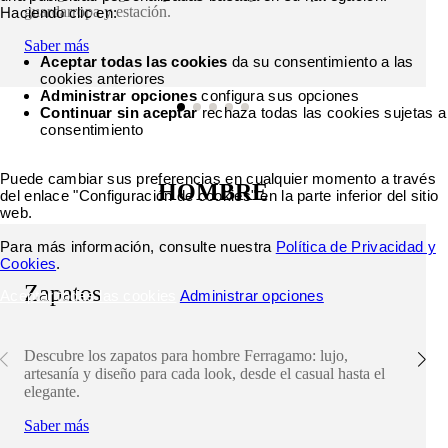
guardarropa y estación.
Haciendo clic en:
Saber más
Aceptar todas las cookies
da su consentimiento a las
cookies anteriores
Administrar opciones
configura sus opciones
Continuar sin aceptar
rechaza todas las cookies sujetas a
consentimiento
Puede cambiar sus preferencias en cualquier momento a través
HOMBRE
del enlace "Configuración de cookies" en la parte inferior del sitio
web.
Para más información, consulte nuestra
Política de Privacidad y
Cookies
.
Zapatos
Aceptar todas las cookies
Administrar opciones
Descubre los zapatos para hombre Ferragamo: lujo,
artesanía y diseño para cada look, desde el casual hasta el
elegante.
Saber más