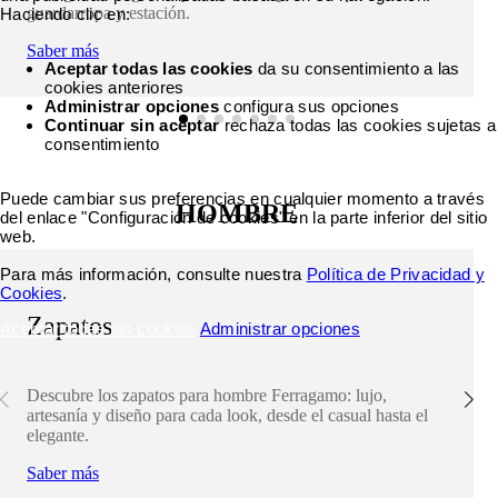
guardarropa y estación.
Haciendo clic en:
Saber más
Aceptar todas las cookies
da su consentimiento a las
cookies anteriores
Administrar opciones
configura sus opciones
Continuar sin aceptar
rechaza todas las cookies sujetas a
consentimiento
Puede cambiar sus preferencias en cualquier momento a través
HOMBRE
del enlace "Configuración de cookies" en la parte inferior del sitio
web.
Para más información, consulte nuestra
Política de Privacidad y
Cookies
.
Zapatos
Aceptar todas las cookies
Administrar opciones
Descubre los zapatos para hombre Ferragamo: lujo,
artesanía y diseño para cada look, desde el casual hasta el
elegante.
Saber más