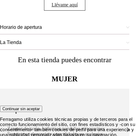
Llévame aquí
Horario de apertura
La Tienda
En esta tienda puedes encontrar
MUJER
Zapatos
Continuar sin aceptar
Ferragamo utiliza cookies técnicas propias y de terceros para el
correcto funcionamiento del sitio, con fines estadísticos y -con su
Zapatos de tacón, bailarinas, sandalias y mocasines
consentimiento- también cookies de perfil para una experiencia y
Ferragamo: elegancia y comodidad para cualquier
una publicidad personalizadas basada en su navegación.