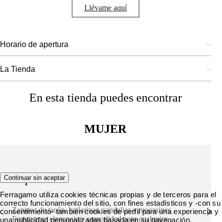
Llévame aquí
Horario de apertura
La Tienda
En esta tienda puedes encontrar
MUJER
Zapatos
Continuar sin aceptar
Ferragamo utiliza cookies técnicas propias y de terceros para el
correcto funcionamiento del sitio, con fines estadísticos y -con su
Zapatos de tacón, bailarinas, sandalias y mocasines
consentimiento- también cookies de perfil para una experiencia y
Ferragamo: elegancia y comodidad para cualquier
una publicidad personalizadas basada en su navegación.