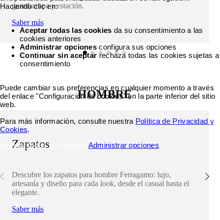
guardarropa y estación.
Haciendo clic en:
Saber más
Aceptar todas las cookies
da su consentimiento a las
cookies anteriores
Administrar opciones
configura sus opciones
Continuar sin aceptar
rechaza todas las cookies sujetas a
consentimiento
Puede cambiar sus preferencias en cualquier momento a través
HOMBRE
del enlace "Configuración de cookies" en la parte inferior del sitio
web.
Para más información, consulte nuestra
Política de Privacidad y
Cookies
.
Zapatos
Aceptar todas las cookies
Administrar opciones
Descubre los zapatos para hombre Ferragamo: lujo,
artesanía y diseño para cada look, desde el casual hasta el
elegante.
Saber más