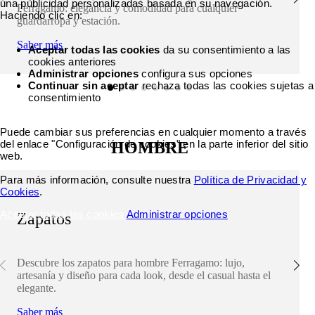
una publicidad personalizadas basada en su navegación.
Ferragamo: elegancia y comodidad para cualquier
Haciendo clic en:
guardarropa y estación.
Saber más
Aceptar todas las cookies
da su consentimiento a las
cookies anteriores
Administrar opciones
configura sus opciones
Continuar sin aceptar
rechaza todas las cookies sujetas a
consentimiento
Puede cambiar sus preferencias en cualquier momento a través
del enlace "Configuración de cookies" en la parte inferior del sitio
HOMBRE
web.
Para más información, consulte nuestra
Política de Privacidad y
Cookies
.
Aceptar todas las cookies
Administrar opciones
Zapatos
Descubre los zapatos para hombre Ferragamo: lujo,
artesanía y diseño para cada look, desde el casual hasta el
elegante.
Saber más