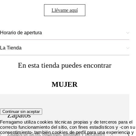
Llévame aquí
Horario de apertura
La Tienda
En esta tienda puedes encontrar
MUJER
Continuar sin aceptar
Zapatos
Ferragamo utiliza cookies técnicas propias y de terceros para el
correcto funcionamiento del sitio, con fines estadísticos y -con su
consentimiento- también cookies de perfil para una experiencia y
Zapatos de tacón, bailarinas, sandalias y mocasines