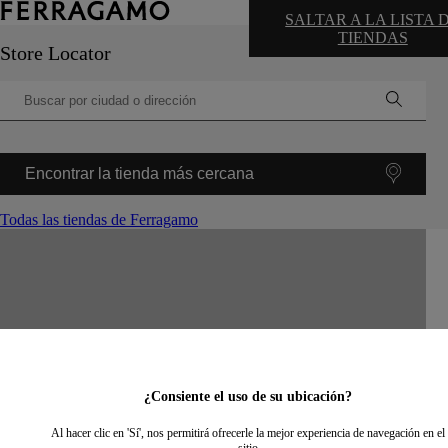
SALTAR A LA LISTA 
TIENDAS
Store Locator
Encontrar la tienda más cercana
Todas las tiendas de Ferragamo
©
OpenStreetMap
contributors ©
CARTO
+
−
¿Consiente el uso de su ubicación?
Al hacer clic en 'Sí', nos permitirá ofrecerle la mejor experiencia de navegación en el
sitio