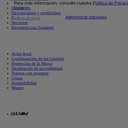
Para más información, consulte nuestra
Política de Privac
Cookies
.
Envíos
Devoluciónes y reembolsos
Aceptar todas las cookies
Administrar opciones
Formas de pago
Servicios
Encuentra una boutique
Aviso legal
Configuración de las Cookies
Protección de la Marca
Declaración de accesibilidad
Trabaja con nosotros
Grupo
Sostenibilidad
Museo