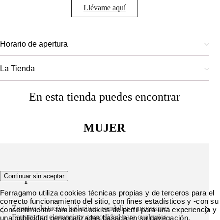
Llévame aquí
Horario de apertura
La Tienda
En esta tienda puedes encontrar
MUJER
Zapatos
Continuar sin aceptar
Ferragamo utiliza cookies técnicas propias y de terceros para el
correcto funcionamiento del sitio, con fines estadísticos y -con su
Zapatos de tacón, bailarinas, sandalias y mocasines
consentimiento- también cookies de perfil para una experiencia y
Ferragamo: elegancia y comodidad para cualquier
una publicidad personalizadas basada en su navegación.