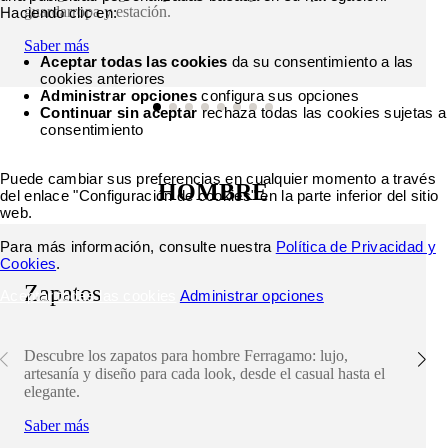
guardarropa y estación.
Haciendo clic en:
Saber más
Aceptar todas las cookies
da su consentimiento a las
cookies anteriores
Administrar opciones
configura sus opciones
Continuar sin aceptar
rechaza todas las cookies sujetas a
consentimiento
Puede cambiar sus preferencias en cualquier momento a través
HOMBRE
del enlace "Configuración de cookies" en la parte inferior del sitio
web.
Para más información, consulte nuestra
Política de Privacidad y
Cookies
.
Zapatos
Aceptar todas las cookies
Administrar opciones
Descubre los zapatos para hombre Ferragamo: lujo,
artesanía y diseño para cada look, desde el casual hasta el
elegante.
Saber más