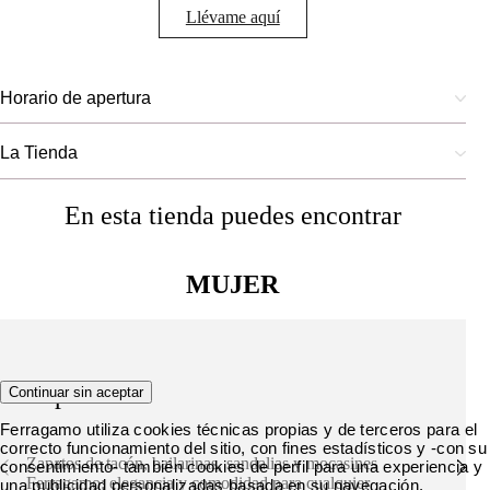
Llévame aquí
Horario de apertura
La Tienda
En esta tienda puedes encontrar
MUJER
Zapatos
Continuar sin aceptar
Ferragamo utiliza cookies técnicas propias y de terceros para el
correcto funcionamiento del sitio, con fines estadísticos y -con su
Zapatos de tacón, bailarinas, sandalias y mocasines
consentimiento- también cookies de perfil para una experiencia y
Ferragamo: elegancia y comodidad para cualquier
una publicidad personalizadas basada en su navegación.