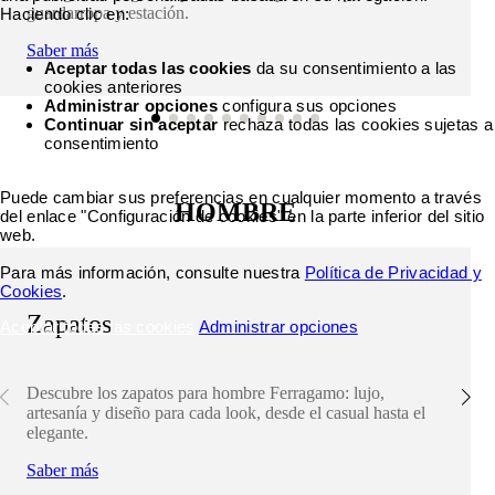
guardarropa y estación.
Haciendo clic en:
Saber más
Aceptar todas las cookies
da su consentimiento a las
cookies anteriores
Administrar opciones
configura sus opciones
Continuar sin aceptar
rechaza todas las cookies sujetas a
consentimiento
Puede cambiar sus preferencias en cualquier momento a través
HOMBRE
del enlace "Configuración de cookies" en la parte inferior del sitio
web.
Para más información, consulte nuestra
Política de Privacidad y
Cookies
.
Zapatos
Aceptar todas las cookies
Administrar opciones
Descubre los zapatos para hombre Ferragamo: lujo,
artesanía y diseño para cada look, desde el casual hasta el
elegante.
Saber más