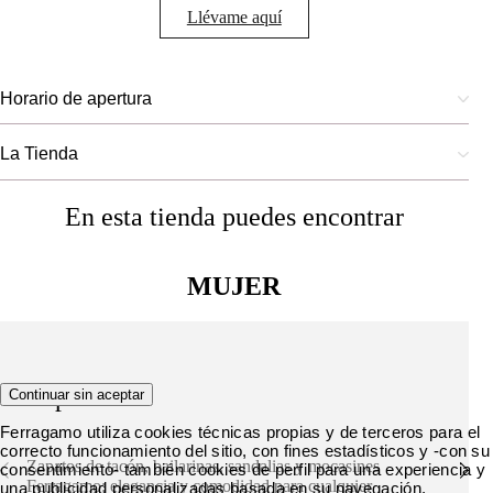
Llévame aquí
Horario de apertura
La Tienda
En esta tienda puedes encontrar
MUJER
Zapatos
Continuar sin aceptar
Ferragamo utiliza cookies técnicas propias y de terceros para el
correcto funcionamiento del sitio, con fines estadísticos y -con su
Zapatos de tacón, bailarinas, sandalias y mocasines
consentimiento- también cookies de perfil para una experiencia y
Ferragamo: elegancia y comodidad para cualquier
una publicidad personalizadas basada en su navegación.