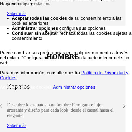
guardarropa y estación.
Haciendo clic en:
Saber más
Aceptar todas las cookies
da su consentimiento a las
cookies anteriores
Administrar opciones
configura sus opciones
Continuar sin aceptar
rechaza todas las cookies sujetas a
consentimiento
Puede cambiar sus preferencias en cualquier momento a través
HOMBRE
del enlace "Configuración de cookies" en la parte inferior del sitio
web.
Para más información, consulte nuestra
Política de Privacidad y
Cookies
.
Zapatos
Aceptar todas las cookies
Administrar opciones
Descubre los zapatos para hombre Ferragamo: lujo,
artesanía y diseño para cada look, desde el casual hasta el
elegante.
Saber más