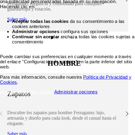
una publicidad personalizadas basada en su navegación.
Ferragamo: elegancia y comodidad para cualquier
Haciendo clic en:
guardarropa y estación.
Saber más
Aceptar todas las cookies
da su consentimiento a las
cookies anteriores
Administrar opciones
configura sus opciones
Continuar sin aceptar
rechaza todas las cookies sujetas a
consentimiento
Puede cambiar sus preferencias en cualquier momento a través
del enlace "Configuración de cookies" en la parte inferior del sitio
HOMBRE
web.
Para más información, consulte nuestra
Política de Privacidad y
Cookies
.
Aceptar todas las cookies
Administrar opciones
Zapatos
Descubre los zapatos para hombre Ferragamo: lujo,
artesanía y diseño para cada look, desde el casual hasta el
elegante.
Saber más