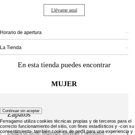
Llévame aquí
Horario de apertura
La Tienda
En esta tienda puedes encontrar
MUJER
Continuar sin aceptar
Zapatos
Ferragamo utiliza cookies técnicas propias y de terceros para el
correcto funcionamiento del sitio, con fines estadísticos y -con su
consentimiento- también cookies de perfil para una experiencia y
Zapatos de tacón, bailarinas, sandalias y mocasines