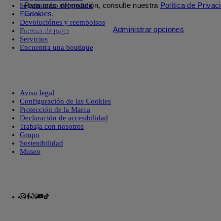
Para más información, consulte nuestra
Política de Privac
Seguimiento del pedido
Cookies
.
Envíos
Devoluciónes y reembolsos
Aceptar todas las cookies
Administrar opciones
Formas de pago
Servicios
Encuentra una boutique
Aviso legal
Configuración de las Cookies
Protección de la Marca
Declaración de accesibilidad
Trabaja con nosotros
Grupo
Sostenibilidad
Museo