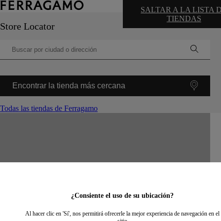
SALTAR A LA LISTA 
TIENDAS
Store Locator
Encontrar la tienda más cercana
Todas las tiendas de Ferragamo
©
OpenStreetMap
contributors ©
CARTO
+
−
¿Consiente el uso de su ubicación?
Al hacer clic en 'Sí', nos permitirá ofrecerle la mejor experiencia de navegación en el
sitio