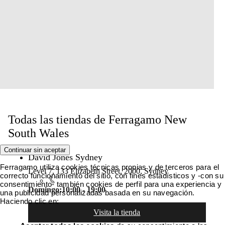
Todas las tiendas de Ferragamo New
South Wales
Continuar sin aceptar
David Jones Sydney
Ferragamo utiliza cookies técnicas propias y de terceros para el
Level 7, 133 Elizabeth Street, 2000, Sydney
correcto funcionamiento del sitio, con fines estadísticos y -con su
consentimiento- también cookies de perfil para una experiencia y
Domingo:
10:00 - 19:00
una publicidad personalizadas basada en su navegación.
Haciendo clic en:
Visita la tienda