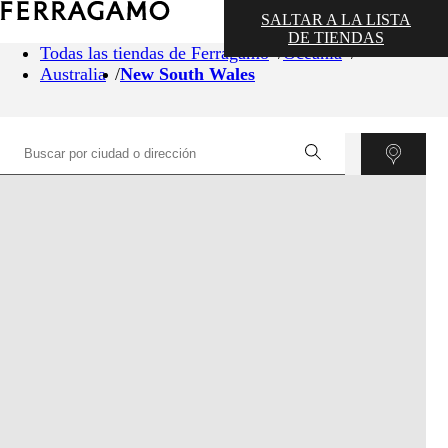
SALTAR A LA LISTA
DE TIENDAS
Todas las tiendas de Ferragamo
Oceanía
Australia
New South Wales
©
OpenStreetMap
contributors ©
CARTO
+
−