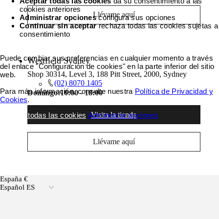
Aceptar todas las cookies
da su consentimiento a las
cookies anteriores
Llévame aquí
Administrar opciones
configura sus opciones
Continuar sin aceptar
rechaza todas las cookies sujetas a
consentimiento
Puede cambiar sus preferencias en cualquier momento a través
Westfield Sydney
del enlace "Configuración de cookies" en la parte inferior del sitio
Shop 30314, Level 3, 188 Pitt Street, 2000, Sydney
web.
(02) 8070 1405
Para más información, consulte nuestra
Política de Privacidad y
Domingo:
10:00 - 18:00
Cookies
.
Visita la tienda
Aceptar todas las cookies
Administrar opciones
Llévame aquí
España €
Español ES