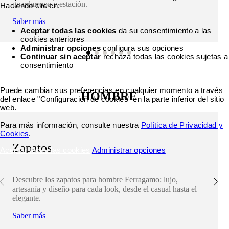
guardarropa y estación.
Haciendo clic en:
Saber más
Aceptar todas las cookies
da su consentimiento a las
cookies anteriores
Administrar opciones
configura sus opciones
Continuar sin aceptar
rechaza todas las cookies sujetas a
consentimiento
Puede cambiar sus preferencias en cualquier momento a través
HOMBRE
del enlace "Configuración de cookies" en la parte inferior del sitio
web.
Para más información, consulte nuestra
Política de Privacidad y
Cookies
.
Zapatos
Aceptar todas las cookies
Administrar opciones
Descubre los zapatos para hombre Ferragamo: lujo,
artesanía y diseño para cada look, desde el casual hasta el
elegante.
Saber más