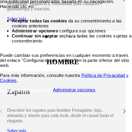
una publicidad personalizadas basada en su navegación.
Ferragamo: elegancia y comodidad para cualquier
Haciendo clic en:
guardarropa y estación.
Saber más
Aceptar todas las cookies
da su consentimiento a las
cookies anteriores
Administrar opciones
configura sus opciones
Continuar sin aceptar
rechaza todas las cookies sujetas a
consentimiento
Puede cambiar sus preferencias en cualquier momento a través
del enlace "Configuración de cookies" en la parte inferior del sitio
HOMBRE
web.
Para más información, consulte nuestra
Política de Privacidad y
Cookies
.
Aceptar todas las cookies
Administrar opciones
Zapatos
Descubre los zapatos para hombre Ferragamo: lujo,
artesanía y diseño para cada look, desde el casual hasta el
elegante.
Saber más