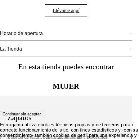
Llévame aquí
Horario de apertura
La Tienda
En esta tienda puedes encontrar
MUJER
Continuar sin aceptar
Zapatos
Ferragamo utiliza cookies técnicas propias y de terceros para el
correcto funcionamiento del sitio, con fines estadísticos y -con su
consentimiento- también cookies de perfil para una experiencia y
Zapatos de tacón, bailarinas, sandalias y mocasines