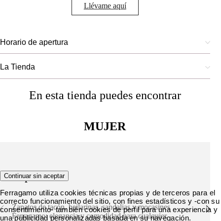
Llévame aquí
Horario de apertura
La Tienda
En esta tienda puedes encontrar
MUJER
Zapatos
Continuar sin aceptar
Ferragamo utiliza cookies técnicas propias y de terceros para el
correcto funcionamiento del sitio, con fines estadísticos y -con su
Zapatos de tacón, bailarinas, sandalias y mocasines
consentimiento- también cookies de perfil para una experiencia y
Ferragamo: elegancia y comodidad para cualquier
una publicidad personalizadas basada en su navegación.