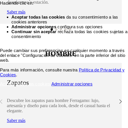
guardarropa y estación.
Haciendo clic en:
Saber más
Aceptar todas las cookies
da su consentimiento a las
cookies anteriores
Administrar opciones
configura sus opciones
Continuar sin aceptar
rechaza todas las cookies sujetas a
consentimiento
Puede cambiar sus preferencias en cualquier momento a través
HOMBRE
del enlace "Configuración de cookies" en la parte inferior del sitio
web.
Para más información, consulte nuestra
Política de Privacidad y
Cookies
.
Zapatos
Aceptar todas las cookies
Administrar opciones
Descubre los zapatos para hombre Ferragamo: lujo,
artesanía y diseño para cada look, desde el casual hasta el
elegante.
Saber más