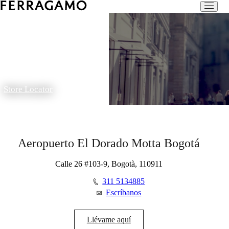
Store Locator
Aeropuerto El Dorado Motta Bogotá
Calle 26 #103-9, Bogotà, 110911
311 5134885
Escríbanos
Llévame aquí