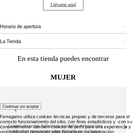
Llévame aquí
Horario de apertura
La Tienda
En esta tienda puedes encontrar
MUJER
Zapatos
Continuar sin aceptar
Ferragamo utiliza cookies técnicas propias y de terceros para el
correcto funcionamiento del sitio, con fines estadísticos y -con su
Zapatos de tacón, bailarinas, sandalias y mocasines
consentimiento- también cookies de perfil para una experiencia y
Ferragamo: elegancia y comodidad para cualquier
una publicidad personalizadas basada en su navegación.