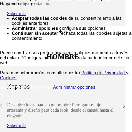
guardarropa y estación.
Haciendo clic en:
Saber más
Aceptar todas las cookies
da su consentimiento a las
cookies anteriores
Administrar opciones
configura sus opciones
Continuar sin aceptar
rechaza todas las cookies sujetas a
consentimiento
Puede cambiar sus preferencias en cualquier momento a través
HOMBRE
del enlace "Configuración de cookies" en la parte inferior del sitio
web.
Para más información, consulte nuestra
Política de Privacidad y
Cookies
.
Zapatos
Aceptar todas las cookies
Administrar opciones
Descubre los zapatos para hombre Ferragamo: lujo,
artesanía y diseño para cada look, desde el casual hasta el
elegante.
Saber más