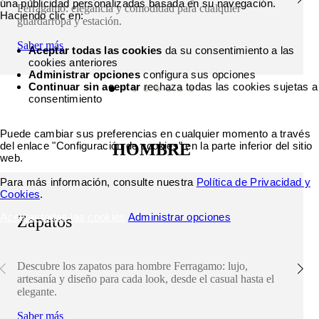
una publicidad personalizadas basada en su navegación.
Ferragamo: elegancia y comodidad para cualquier
Haciendo clic en:
guardarropa y estación.
Saber más
Aceptar todas las cookies
da su consentimiento a las
cookies anteriores
Administrar opciones
configura sus opciones
Continuar sin aceptar
rechaza todas las cookies sujetas a
consentimiento
Puede cambiar sus preferencias en cualquier momento a través
del enlace "Configuración de cookies" en la parte inferior del sitio
HOMBRE
web.
Para más información, consulte nuestra
Política de Privacidad y
Cookies
.
Aceptar todas las cookies
Administrar opciones
Zapatos
Descubre los zapatos para hombre Ferragamo: lujo,
artesanía y diseño para cada look, desde el casual hasta el
elegante.
Saber más