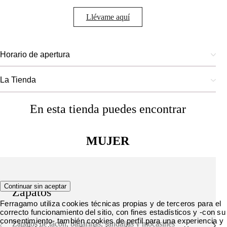
Llévame aquí
Horario de apertura
La Tienda
En esta tienda puedes encontrar
MUJER
Continuar sin aceptar
Zapatos
Ferragamo utiliza cookies técnicas propias y de terceros para el
correcto funcionamiento del sitio, con fines estadísticos y -con su
consentimiento- también cookies de perfil para una experiencia y
Zapatos de tacón, bailarinas, sandalias y mocasines