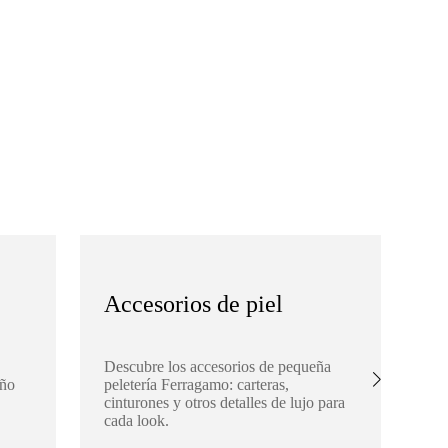
Accesorios de piel
S
Descubre los accesorios de pequeña
Ex
eño
peletería Ferragamo: carteras,
Fe
cinturones y otros detalles de lujo para
buf
cada look.
aña