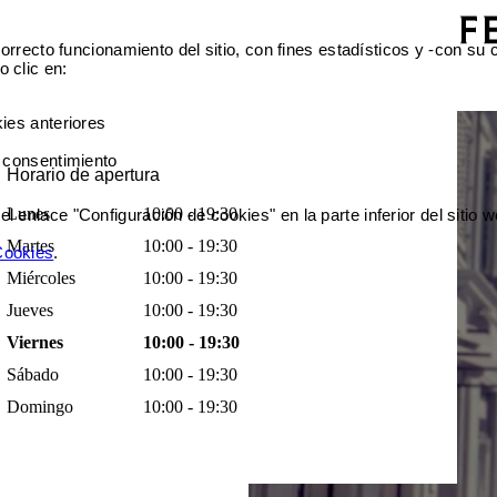
orrecto funcionamiento del sitio, con fines estadísticos y -con su
 clic en:
ies anteriores
 consentimiento
Horario de apertura
Lunes
10:00 - 19:30
enlace "Configuración de cookies" en la parte inferior del sitio w
Martes
10:00 - 19:30
 Cookies
.
Miércoles
10:00 - 19:30
Jueves
10:00 - 19:30
Viernes
10:00 - 19:30
Sábado
10:00 - 19:30
Domingo
10:00 - 19:30