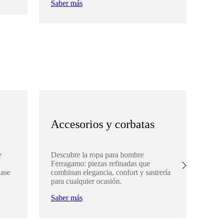
Saber más
Sa
Accesorios y corbatas
R
e
Descubre la ropa para hombre
Des
Ferragamo: piezas refinadas que
Fe
lase
combinan elegancia, confort y sastrería
e i
para cualquier ocasión.
Sa
Saber más