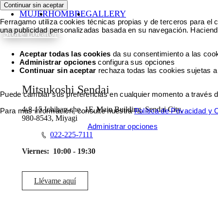
Continuar sin aceptar
MUJER
HOMBRE
GALLERY
Ferragamo utiliza cookies técnicas propias y de terceros para el c
una publicidad personalizadas basada en su navegación. Haciendo
Store Locator
Aceptar todas las cookies
da su consentimiento a las cook
Administrar opciones
configura sus opciones
Continuar sin aceptar
rechaza todas las cookies sujetas a
Mitsukoshi Sendai
Puede cambiar sus preferencias en cualquier momento a través del 
4-8-15 Ichiban-cho, 1F, Main Building, Sendai City,
Para más información, consulte nuestra
Política de Privacidad y
980-8543, Miyagi
Aceptar todas las cookies
Administrar opciones
022-225-7111
Viernes:
10:00 - 19:30
Llévame aquí