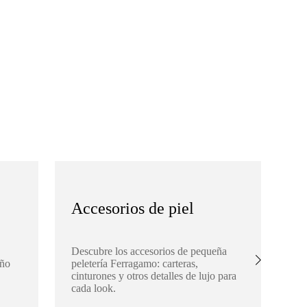
Accesorios de piel
S
Descubre los accesorios de pequeña
Ex
eño
peletería Ferragamo: carteras,
Fe
cinturones y otros detalles de lujo para
buf
cada look.
aña