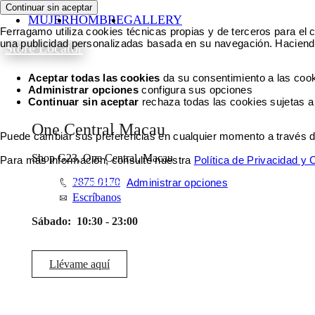
Continuar sin aceptar
MUJER
HOMBRE
GALLERY
Ferragamo utiliza cookies técnicas propias y de terceros para el c
una publicidad personalizadas basada en su navegación. Haciendo
Store Locator
Aceptar todas las cookies
da su consentimiento a las cook
Administrar opciones
configura sus opciones
Continuar sin aceptar
rechaza todas las cookies sujetas a
One Central Macau
Puede cambiar sus preferencias en cualquier momento a través del 
Shop G23, One Central, Macau
Para más información, consulte nuestra
Política de Privacidad y
2875 0170
Aceptar todas las cookies
Administrar opciones
Escríbanos
Sábado:
10:30 - 23:00
Llévame aquí