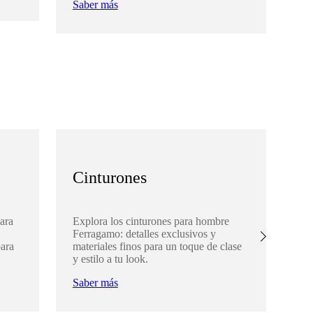
Saber más
Sa
Cinturones
A
ara
Explora los cinturones para hombre
De
Ferragamo: detalles exclusivos y
Fe
para
materiales finos para un toque de clase
com
y estilo a tu look.
par
Saber más
Sa