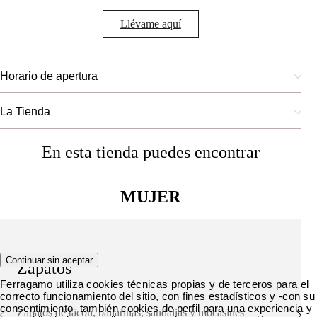
Llévame aquí
Horario de apertura
La Tienda
En esta tienda puedes encontrar
MUJER
Continuar sin aceptar
Zapatos
Ferragamo utiliza cookies técnicas propias y de terceros para el
correcto funcionamiento del sitio, con fines estadísticos y -con su
consentimiento- también cookies de perfil para una experiencia y
Zapatos de tacón, bailarinas, sandalias y mocasines