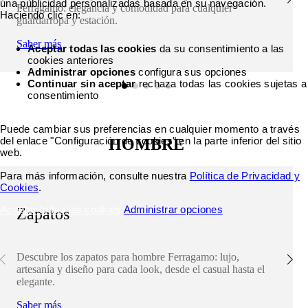
una publicidad personalizadas basada en su navegación.
Ferragamo: elegancia y comodidad para cualquier
Haciendo clic en:
guardarropa y estación.
Saber más
Aceptar todas las cookies
da su consentimiento a las
cookies anteriores
Administrar opciones
configura sus opciones
Continuar sin aceptar
rechaza todas las cookies sujetas a
consentimiento
Puede cambiar sus preferencias en cualquier momento a través
del enlace "Configuración de cookies" en la parte inferior del sitio
HOMBRE
web.
Para más información, consulte nuestra
Política de Privacidad y
Cookies
.
Aceptar todas las cookies
Administrar opciones
Zapatos
Descubre los zapatos para hombre Ferragamo: lujo,
artesanía y diseño para cada look, desde el casual hasta el
elegante.
Saber más