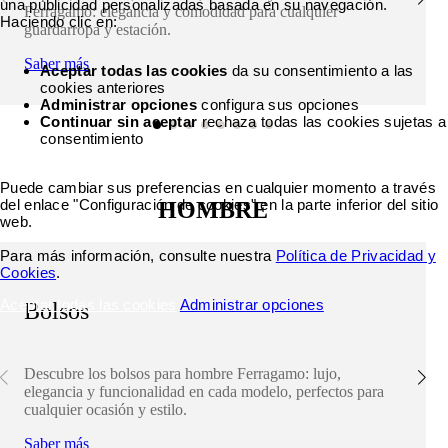
una publicidad personalizadas basada en su navegación.
Ferragamo: elegancia y comodidad para cualquier
Haciendo clic en:
guardarropa y estación.
Saber más
Aceptar todas las cookies
da su consentimiento a las
cookies anteriores
Administrar opciones
configura sus opciones
Continuar sin aceptar
rechaza todas las cookies sujetas a
consentimiento
Puede cambiar sus preferencias en cualquier momento a través
del enlace "Configuración de cookies" en la parte inferior del sitio
HOMBRE
web.
Para más información, consulte nuestra
Política de Privacidad y
Cookies
.
Aceptar todas las cookies
Administrar opciones
Bolsos
Descubre los bolsos para hombre Ferragamo: lujo,
elegancia y funcionalidad en cada modelo, perfectos para
cualquier ocasión y estilo.
Saber más