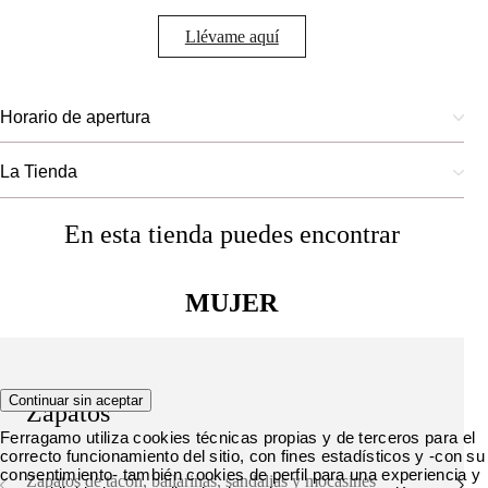
Llévame aquí
Horario de apertura
La Tienda
En esta tienda puedes encontrar
MUJER
Continuar sin aceptar
Zapatos
Ferragamo utiliza cookies técnicas propias y de terceros para el
correcto funcionamiento del sitio, con fines estadísticos y -con su
consentimiento- también cookies de perfil para una experiencia y
Zapatos de tacón, bailarinas, sandalias y mocasines