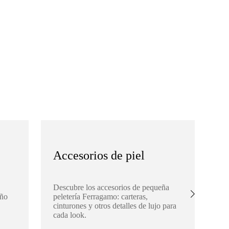
Accesorios de piel
S
Descubre los accesorios de pequeña
Ex
eño
peletería Ferragamo: carteras,
Fe
cinturones y otros detalles de lujo para
buf
cada look.
aña