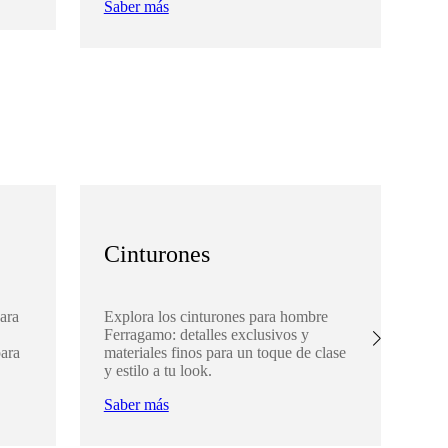
Saber más
Sa
Cinturones
A
ara
Explora los cinturones para hombre
De
Ferragamo: detalles exclusivos y
Fe
para
materiales finos para un toque de clase
com
y estilo a tu look.
par
Saber más
Sa