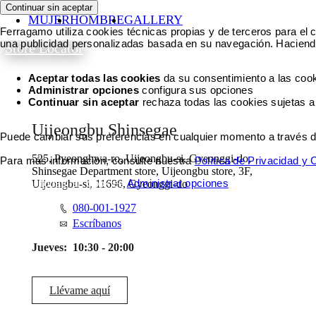
Continuar sin aceptar
MUJER
HOMBRE
GALLERY
Ferragamo utiliza cookies técnicas propias y de terceros para el c
una publicidad personalizadas basada en su navegación. Haciendo
Store Locator
Aceptar todas las cookies
da su consentimiento a las cook
Administrar opciones
configura sus opciones
Continuar sin aceptar
rechaza todas las cookies sujetas a
Uijeongbu Shinsegae
Puede cambiar sus preferencias en cualquier momento a través del 
525, Pyeonghwa-ro, Uijeongbu-si, Gyeonggi-do,
Para más información, consulte nuestra
Política de Privacidad y
Shinsegae Department store, Uijeongbu store, 3F,
Aceptar todas las cookies
Administrar opciones
Uijeongbu-si, 11696, Gyeonggi-do
080-001-1927
Escríbanos
Jueves:
10:30 - 20:00
Llévame aquí