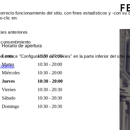
orrecto funcionamiento del sitio, con fines estadísticos y -con su
 clic en:
ies anteriores
 consentimiento
Horario de apertura
Lunes
10:30 - 20:00
enlace "Configuración de cookies" en la parte inferior del sitio w
Martes
10:30 - 20:00
 Cookies
.
Miércoles
10:30 - 20:00
Jueves
10:30 - 20:00
Viernes
10:30 - 20:30
Sábado
10:30 - 20:30
Domingo
10:30 - 20:30