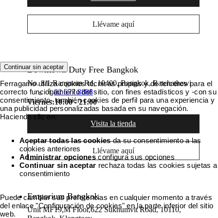
Llévame aquí
Continuar sin aceptar
Downtown Duty Free Bangkok
No. 8/1 Rangnam Rd, 10400, Bangkok, Ratchathewi
Ferragamo utiliza cookies técnicas propias y de terceros para el
correcto funcionamiento del sitio, con fines estadísticos y -con su
02 677 8888
consentimiento- también cookies de perfil para una experiencia y
Viernes:
10:00 - 21:00
una publicidad personalizadas basada en su navegación.
Haciendo clic en:
Visita la tienda
Aceptar todas las cookies
da su consentimiento a las
cookies anteriores
Llévame aquí
Administrar opciones
configura sus opciones
Continuar sin aceptar
rechaza todas las cookies sujetas a
consentimiento
Emporium Bangkok
Puede cambiar sus preferencias en cualquier momento a través
del enlace "Configuración de cookies" en la parte inferior del sitio
Unit MF19,M Floor,622 Sukhumvit Road, 10110,
web.