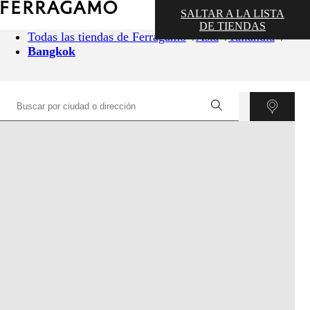
SALTAR A LA LISTA
DE TIENDAS
Todas las tiendas de Ferragamo
Asia
Tailandia
Bangkok
©
OpenStreetMap
contributors ©
CARTO
+
−