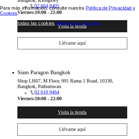
Bangkok, Klongtoey
02 664 8405
Para más información, consulte nuestra
Política de Privacidad y
Viernes:
10:00 - 21:00
Cookies
.
Aceptar todas las cookies
Administrar opciones
Visita la tienda
Llévame aquí
Siam Paragon Bangkok
Shop LH07, M Floor, 991 Rama 1 Road, 10330,
Bangkok, Pathumwan
02 610 9464
Viernes:
10:00 - 22:00
Visita la tienda
Llévame aquí