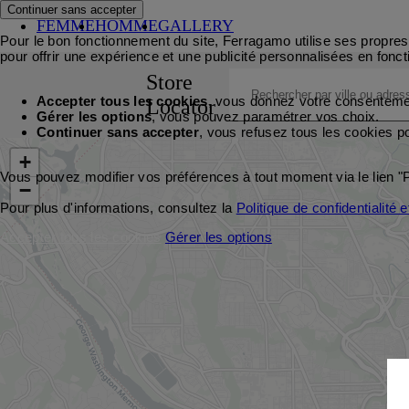
Continuer sans accepter
FEMME
HOMME
GALLERY
Pour le bon fonctionnement du site, Ferragamo utilise ses propres 
pour offrir une expérience et une publicité personnalisées en fonct
Store
Accepter tous les cookies
, vous donnez votre consentement
Locator
Gérer les options
, vous pouvez paramétrer vos choix.
Continuer sans accepter
, vous refusez tous les cookies p
+
Vous pouvez modifier vos préférences à tout moment via le lien "
−
Pour plus d'informations, consultez la
Politique de confidentialité 
Accepter tous les cookies
Gérer les options