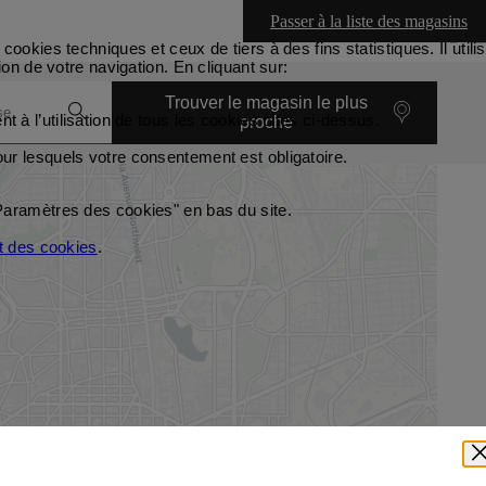
Passer à la liste des magasins
cookies techniques et ceux de tiers à des fins statistiques. Il ut
ion de votre navigation. En cliquant sur:
Trouver le magasin le plus
 à l’utilisation de tous les cookies cités ci-dessus.
proche
our lesquels votre consentement est obligatoire.
Paramètres des cookies" en bas du site.
et des cookies
.