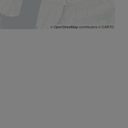
©
OpenStreetMap
contributors ©
CARTO