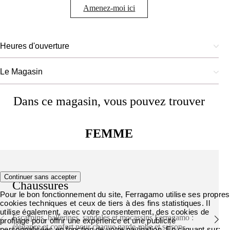
Amenez-moi ici
Heures d'ouverture
Le Magasin
Dans ce magasin, vous pouvez trouver
FEMME
Continuer sans accepter
Chaussures
Pour le bon fonctionnement du site, Ferragamo utilise ses propres
cookies techniques et ceux de tiers à des fins statistiques. Il
utilise également, avec votre consentement, des cookies de
Escarpins, ballerines, sandales et mocassins Ferragamo :
profilage pour offrir une expérience et une publicité
élégance et confort pour chaque garde-robe et saison.
personnalisées en fonction de votre navigation. En cliquant sur: