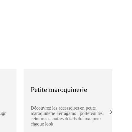
Petite maroquinerie
S
Découvrez les accessoires en petite
Ex
sign
maroquinerie Ferragamo : portefeuilles,
Fe
ceintures et autres détails de luxe pour
éch
chaque look.
de 