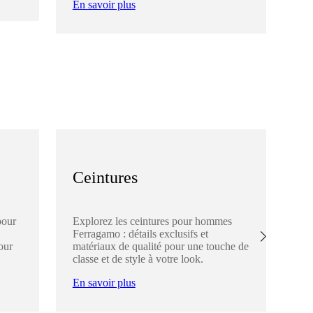
En savoir plus
En
Ceintures
C
pour
Explorez les ceintures pour hommes
Dé
Ferragamo : détails exclusifs et
Fer
our
matériaux de qualité pour une touche de
élé
classe et de style à votre look.
ch
En savoir plus
En