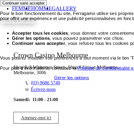
Continuer sans accepter
FEMME
HOMME
GALLERY
Pour le bon fonctionnement du site, Ferragamo utilise ses propres 
pour offrir une expérience et une publicité personnalisées en fonct
Store Locator
Accepter tous les cookies
, vous donnez votre consentement
Gérer les options
, vous pouvez paramétrer vos choix.
Continuer sans accepter
, vous refusez tous les cookies p
Crown Casino Melbourne
Vous pouvez modifier vos préférences à tout moment via le lien "
Shop 8, 8 Whiteman Street , Shop 8 Crown Melbourne,
Pour plus d'informations, consultez la
Politique de confidentialité 
Melbourne, 3006
Accepter tous les cookies
Gérer les options
(03) 9686 5749
Écrivez-nous
Samedi:
11:00 - 21:00
Amenez-moi ici