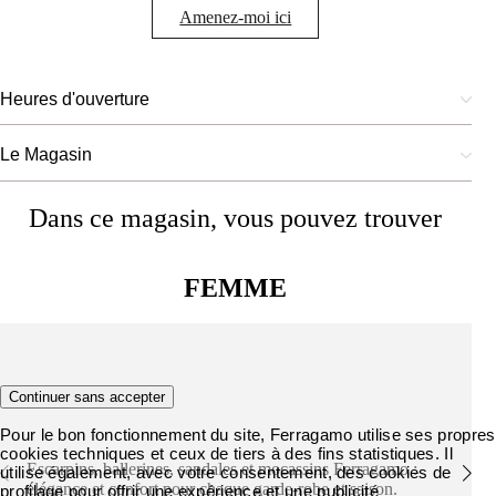
Amenez-moi ici
Heures d'ouverture
Le Magasin
Dans ce magasin, vous pouvez trouver
FEMME
Chaussures
Continuer sans accepter
Pour le bon fonctionnement du site, Ferragamo utilise ses propres
cookies techniques et ceux de tiers à des fins statistiques. Il
Escarpins, ballerines, sandales et mocassins Ferragamo :
utilise également, avec votre consentement, des cookies de
élégance et confort pour chaque garde-robe et saison.
profilage pour offrir une expérience et une publicité