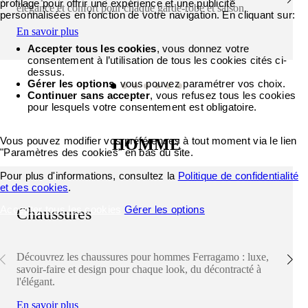
profilage pour offrir une expérience et une publicité
élégance et confort pour chaque garde-robe et saison.
personnalisées en fonction de votre navigation. En cliquant sur:
En savoir plus
Accepter tous les cookies
, vous donnez votre
consentement à l’utilisation de tous les cookies cités ci-
dessus.
Gérer les options
, vous pouvez paramétrer vos choix.
Continuer sans accepter
, vous refusez tous les cookies
pour lesquels votre consentement est obligatoire.
Vous pouvez modifier vos préférences à tout moment via le lien
HOMME
"Paramètres des cookies" en bas du site.
Pour plus d'informations, consultez la
Politique de confidentialité
et des cookies
.
Accepter tous les cookies
Gérer les options
Chaussures
Découvrez les chaussures pour hommes Ferragamo : luxe,
savoir-faire et design pour chaque look, du décontracté à
l'élégant.
En savoir plus