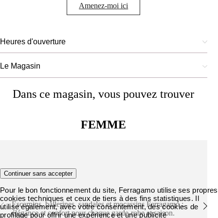
Amenez-moi ici
Heures d'ouverture
Le Magasin
Dans ce magasin, vous pouvez trouver
FEMME
Chaussures
Continuer sans accepter
Pour le bon fonctionnement du site, Ferragamo utilise ses propres
cookies techniques et ceux de tiers à des fins statistiques. Il
Escarpins, ballerines, sandales et mocassins Ferragamo :
utilise également, avec votre consentement, des cookies de
élégance et confort pour chaque garde-robe et saison.
profilage pour offrir une expérience et une publicité